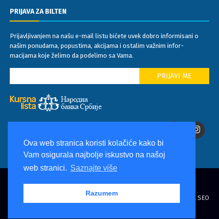
PRIJAVA ZA BILTEN
Prijavljivanjem na našu e-mail listu bićete uvek dobro informisani o
našim ponudama, popustima, akcijama i ostalim važnim infor-
macijama koje želimo da podelimo sa Vama.
Ova web stranica koristi kolačiće kako bi
Vam osigurala najbolje iskustvo na našoj
web stranici.
Saznajte više
© Copyright
Mediteraneo
. All Rights Reserved
Razumem
Design by
Travel Magazine
/ Programming by
Delphin Software
/ SEO
by
Envie