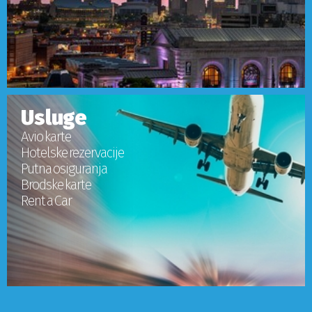
Usluge
Avio karte
Hotelske rezervacije
Putna osiguranja
Brodske karte
Rent a Car