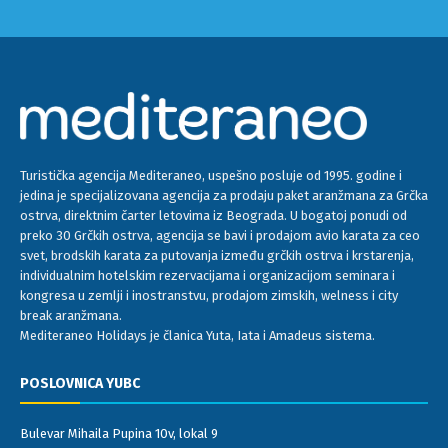
Turistička agencija Mediteraneo, uspešno posluje od 1995. godine i
jedina je specijalizovana agencija za prodaju paket aranžmana za Grčka
ostrva, direktnim čarter letovima iz Beograda. U bogatoj ponudi od
preko 30 Grčkih ostrva, agencija se bavi i prodajom avio karata za ceo
svet, brodskih karata za putovanja između grčkih ostrva i krstarenja,
individualnim hotelskim rezervacijama i organizacijom seminara i
kongresa u zemlji i inostranstvu, prodajom zimskih, welness i city
break aranžmana.
Mediteraneo Holidays je članica Yuta, Iata i Amadeus sistema.
POSLOVNICA YUBC
Bulevar Mihaila Pupina 10v, lokal 9