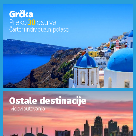
Grčka
Preko
30
ostrva
Čarter i individualni polasci
Ostale destinacije
i vidovi putovanja