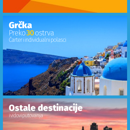
Grčka
Preko
30
ostrva
Čarter i individualni polasci
Ostale destinacije
i vidovi putovanja