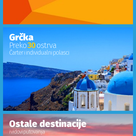
Grčka
Preko
30
ostrva
Čarter i individualni polasci