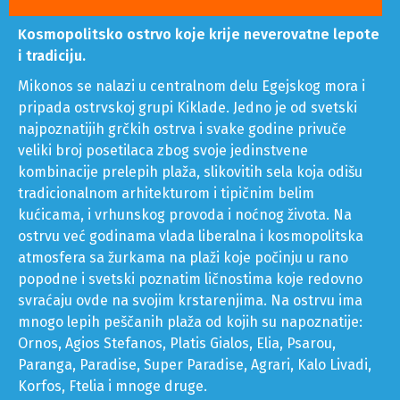
detaljnije 》
Kosmopolitsko ostrvo koje krije neverovatne lepote
i tradiciju.
Mikonos se nalazi u centralnom delu Egejskog mora i
pripada ostrvskoj grupi Kiklade. Jedno je od svetski
najpoznatijih grčkih ostrva i svake godine privuče
veliki broj posetilaca zbog svoje jedinstvene
kombinacije prelepih plaža, slikovitih sela koja odišu
tradicionalnom arhitekturom i tipičnim belim
kućicama, i vrhunskog provoda i noćnog života. Na
ostrvu već godinama vlada liberalna i kosmopolitska
atmosfera sa žurkama na plaži koje počinju u rano
popodne i svetski poznatim ličnostima koje redovno
svraćaju ovde na svojim krstarenjima. Na ostrvu ima
mnogo lepih peščanih plaža od kojih su napoznatije: