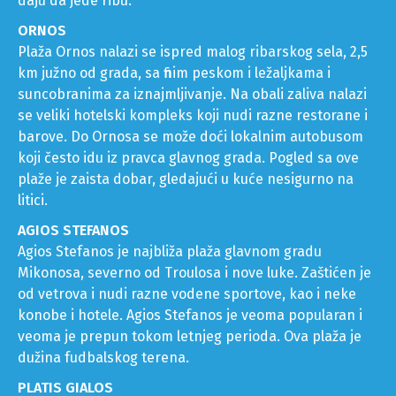
Petros koji slobodno šeta gradom nezainteresovan za
turiste, ulazi u restorane i čeka na pijaci da mu ribari
daju da jede ribu.
ORNOS
Plaža Ornos nalazi se ispred malog ribarskog sela, 2,5
km južno od grada, sa finim peskom i ležaljkama i
suncobranima za iznajmljivanje. Na obali zaliva nalazi
se veliki hotelski kompleks koji nudi razne restorane i
barove. Do Ornosa se može doći lokalnim autobusom
koji često idu iz pravca glavnog grada. Pogled sa ove
plaže je zaista dobar, gledajući u kuće nesigurno na
litici.
AGIOS STEFANOS
Agios Stefanos je najbliža plaža glavnom gradu
Mikonosa, severno od Troulosa i nove luke. Zaštićen je
od vetrova i nudi razne vodene sportove, kao i neke
konobe i hotele. Agios Stefanos je veoma popularan i