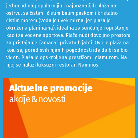
razliku od Paradise, Super Paradise i drugih.
PSAROU
Plaža Psarou je udaljena 5 km od grada Mikonosa. To je
jedna od najpopularnijih i najpoznatijih plaža na
ostrvu, sa čistim i čistim belim peskom i kristalno
čistim morem (voda je uvek mirna, jer plaža je
okružena planinama), idealna za sunčanje i opuštanje,
kao i za vodene sportove. Plaža nudi dovoljno prostora
za pristajanje čamaca i privatnih jahti. Ovo je plaža na
koju se, pored svih njenih pogodnosti ide da bi se bio
viđen. Plaža je opskrbljena prestižom i glamurom. Na
njoj se nalazi luksuzni restoran Nammos.
Aktuelne promocije
akcije & novosti