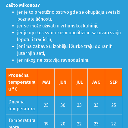
Ornos, Agios Stefanos, Platis Gialos, Elia, Psarou,
Paranga, Paradise, Super Paradise, Agrari, Kalo Livadi,
Korfos, Ftelia i mnoge druge.
Zašto Mikonos?
jer je to prestižno ostrvo gde se okupljaju svetski
poznate ličnosti,
jer se može uživati u vrhunskoj kuhinji,
jer je uprkos svom kosmopolitizmu sačuvao svoju
lepotu i tradiciju,
jer ima zabave u izobilju i žurke traju do ranih
jutarnjih sati,
jer nikog ne ostavlja ravnodušnim.
Prosečna
temperatura
MAJ
JUN
JUL
AVG
SEP
u °C
Dnevna
25
30
33
33
25