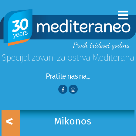
Specijalizovani za ostrva Mediterana
Pratite nas na...
<
Mikonos