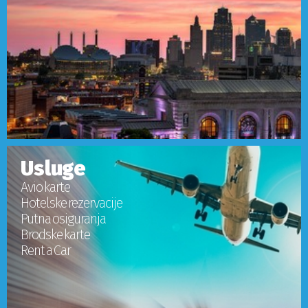
Ostale destinacije
i vidovi putovanja
Usluge
Avio karte
Hotelske rezervacije
Putna osiguranja
Brodske karte
Rent a Car