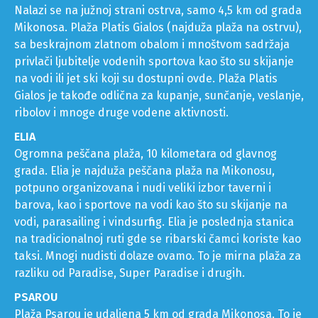
veoma je prepun tokom letnjeg perioda. Ova plaža je
dužina fudbalskog terena.
PLATIS GIALOS
Nalazi se na južnoj strani ostrva, samo 4,5 km od grada
Mikonosa. Plaža Platis Gialos (najduža plaža na ostrvu),
sa beskrajnom zlatnom obalom i mnoštvom sadržaja
privlači ljubitelje vodenih sportova kao što su skijanje
na vodi ili jet ski koji su dostupni ovde. Plaža Platis
Gialos je takođe odlična za kupanje, sunčanje, veslanje,
ribolov i mnoge druge vodene aktivnosti.
ELIA
Ogromna peščana plaža, 10 kilometara od glavnog
grada. Elia je najduža peščana plaža na Mikonosu,
potpuno organizovana i nudi veliki izbor taverni i
barova, kao i sportove na vodi kao što su skijanje na
vodi, parasailing i vindsurfing. Elia je poslednja stanica
na tradicionalnoj ruti gde se ribarski čamci koriste kao
taksi. Mnogi nudisti dolaze ovamo. To je mirna plaža za