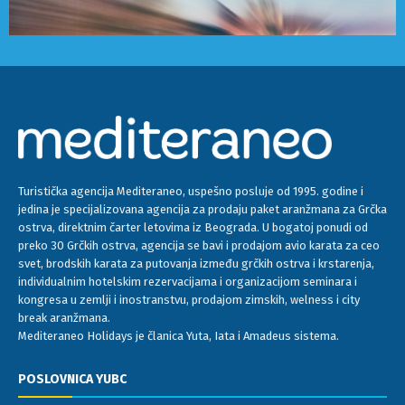
Turistička agencija Mediteraneo, uspešno posluje od 1995. godine i
jedina je specijalizovana agencija za prodaju paket aranžmana za Grčka
ostrva, direktnim čarter letovima iz Beograda. U bogatoj ponudi od
preko 30 Grčkih ostrva, agencija se bavi i prodajom avio karata za ceo
svet, brodskih karata za putovanja između grčkih ostrva i krstarenja,
individualnim hotelskim rezervacijama i organizacijom seminara i
kongresa u zemlji i inostranstvu, prodajom zimskih, welness i city
break aranžmana.
Mediteraneo Holidays je članica Yuta, Iata i Amadeus sistema.