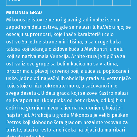
temperatura
Temperatura
19
20
22
23
22
mora
MIKONOS GRAD
Mikonos je istovremeno i glavni grad i nalazi se na
zapadnom delu ostrva, gde se nalazi i luka.Već u njoj se
osecaju suprotnosti, koje inače karakterišu celo
ostrvo.Sa jedne strane mir i tišina, a sa druge buka
talasa koji udaraju o zidove kuća u Alevkantri, u delu
koji se naziva mala Venecija. Arhitektura je tipična za
ostrva iz ove grupe sa belim kućicama sa vratima,
prozorima u plavoj i crvenoj boji, a ulice su poplocane i
uske. Jedno od najvažnijih obeležja grada su vetrenjače
koje stoje u nizu, okrenute moru, a sačuvano ih je
svega desetak. U delu grada koji se zove Kastro nalazi
se Paraportiani (kompleks od pet crkava, od kojih su
četiri na gornjem nivou, a jedna na donjem, koja je i
najstarija). Atrakcija u gradu Mikonosu je veliki pelikan