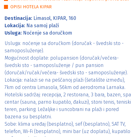
OPISI HOTELA KIPAR
Destinacija:
Limasol, KIPAR, 160
Lokacija:
Na samoj plaži
Usluga:
Noćenje sa doručkom
Usluga: noćenje sa doručkom (doručak - švedski sto -
samoposluženje).
Mogućnost doplate: polupansion (doručak/večera-
švedski sto - samoposluženje / pun pansion
(doručak/ručak/večera- švedski sto - samoposluženje).
Lokacija: nalazi se na peščanoj plaži (šetalište između),
7km od centra Limasola, 56km od aerodroma Larnaka.
Hotelski sadržaj: recepcija, 2 restorana, 3 bara, bazen, spa
centar (sauna, parno kupatilo, đakuzi), stoni tenis, teniski
teren, parking. Ležaljke i suncobrani na plaži i pored
bazena su besplatni.
Sobe: klima uređaj (besplatno), sef (besplatno), SAT TV,
telefon, Wi-Fi (besplatno), mini bar (uz doplatu), kupatilo