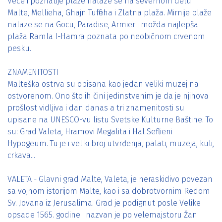
Veće i poznatije plaže nalaze se na severnom delu
Malte, Mellieha, Ghajn Tuffieha i Zlatna plaža. Mirnije plaže
nalaze se na Gocu, Paradise, Armier i možda najlepša
plaža Ramla I-Hamra poznata po neobičnom crvenom
pesku.
ZNAMENITOSTI
Malteška ostrva su opisana kao jedan veliki muzej na
ostvorenom. Ono što ih čini jedinstvenim je da je njihova
prošlost vidljiva i dan danas a tri znamenitosti su
upisane na UNESCO-vu listu Svetske Kulturne Baštine. To
su: Grad Valeta, Hramovi Megalita i Hal Seflieni
Hypogeum. Tu je i veliki broj utvrđenja, palati, muzeja, kuli,
crkava...
VALETA - Glavni grad Malte, Valeta, je neraskidivo povezan
sa vojnom istorijom Malte, kao i sa dobrotvornim Redom
Sv. Jovana iz Jerusalima. Grad je podignut posle Velike
opsade 1565. godine i nazvan je po velemajstoru Žan