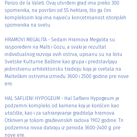
Parizo de la Valeti. Ovaj utvrđeni grad ima preko 300
spomenika, na površini od 55 hektara, što ga čini
kompleksom koji ima najveću koncetrisanost istorijskih
spomenika na svetu.
HRAMOVI MEGALITA - Sedam Hramova Megalita su
raspoređeni na Malti i Gozu, a svaki je rezultat
individualnog razvoja ovih ostrva, upisanu su na listu
Svetske Kulturne Baštine kao grupa i predstavljaju
jedinstvenu arhitektonsku tradiciju koja je cvetala na
Malteškim ostrvima između 3600 i 2500 godine pre nove
ere.
HAL SAFLIENI HYPOGEUM - Hal Saflieni Hypogeum je
podzemni kompleks od kamena koji je korišćen kao
utočište, kao i za sahranjivanje graditelja hramova.
Otkriven je tokom građevinskih radova 1902 godine. Tri
podzemna nivoa datiraju iz perioda 3600-2400 g. pre
nove ere.