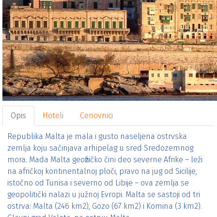
Opis
Hoteli
Cenovnici
Republika Malta je mala i gusto naseljena ostrvska
zemlja koju sačinjava arhipelag u sred Sredozemnog
mora. Mada Malta geofizičko čini deo severne Afrike – leži
na afričkoj kontinentalnoj ploči, pravo na jug od Sicilije,
istočno od Tunisa i severno od Libije – ova zemlja se
geopolitički nalazi u južnoj Evropi. Malta se sastoji od tri
ostrva: Malta (246 km2), Gozo (67 km2) i Komina (3 km2).