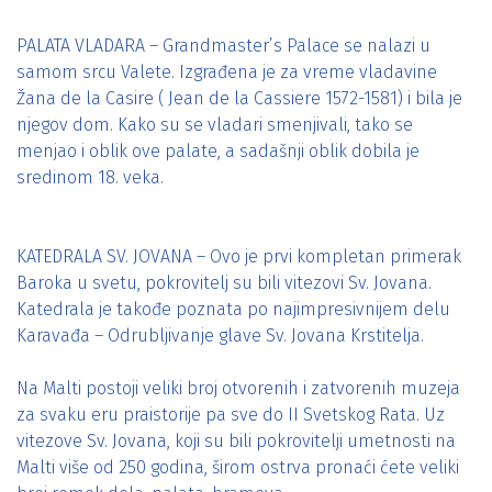
PALATA VLADARA – Grandmaster’s Palace se nalazi u
samom srcu Valete. Izgrađena je za vreme vladavine
Žana de la Casire ( Jean de la Cassiere 1572-1581) i bila je
njegov dom. Kako su se vladari smenjivali, tako se
menjao i oblik ove palate, a sadašnji oblik dobila je
sredinom 18. veka.
KATEDRALA SV. JOVANA – Ovo je prvi kompletan primerak
Baroka u svetu, pokrovitelj su bili vitezovi Sv. Jovana.
Katedrala je takođe poznata po najimpresivnijem delu
Karavađa – Odrubljivanje glave Sv. Jovana Krstitelja.
Na Malti postoji veliki broj otvorenih i zatvorenih muzeja
za svaku eru praistorije pa sve do II Svetskog Rata. Uz
vitezove Sv. Jovana, koji su bili pokrovitelji umetnosti na
Malti više od 250 godina, širom ostrva pronaći ćete veliki