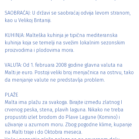
SAOBRAĆAJ: U državi se saobraćaj odvija levom stranom,
kao u Velikoj Britaniji.
КUHINJA: Malteška kuhinja je tipična mediteranska
kuhinja koja se temelji na svežim lokalnim sezonskim
proizvodima i plodovima mora.
VALUTA: Od 1. februara 2008 godine glavna valuta na
Malti je euro. Postoji veliki broj menjačnica na ostrvu, tako
da menjanje valute ne predstavlja problem.
PLAŽE
Malta ima plažu za svakoga. Birajte između zlatnog I
crvenog peska, stena, plavih laguna. Nikako ne treba
propustiti izlet brodom do Plave Lagune (Komino) i
uživanje u azurnom moru. Zbog pogodne klime, kupanje
na Malti traje i do Oktobra meseca.