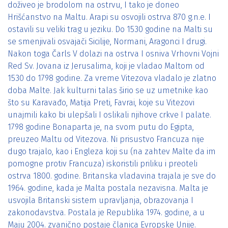
doživeo je brodolom na ostrvu, I tako je doneo
Hrišćanstvo na Maltu. Arapi su osvojili ostrva 870 g.n.e. I
ostavili su veliki trag u jeziku. Do 1530 godine na Malti su
se smenjivali osvajači Sicilije, Normani, Aragonci I drugi.
Nakon toga Čarls V dolazi na ostrva I osniva Vrhovni Vojni
Red Sv. Jovana iz Jerusalima, koji je vladao Maltom od
1530 do 1798 godine. Za vreme Vitezova vladalo je zlatno
doba Malte. Jak kulturni talas širio se uz umetnike kao
što su Karavađo, Matija Preti, Favrai, koje su Vitezovi
unajmili kako bi ulepšali I oslikali njihove crkve I palate.
1798 godine Bonaparta je, na svom putu do Egipta,
preuzeo Maltu od Vitezova. Ni prisustvo Francuza nije
dugo trajalo, kao i Engleza koji su (na zahtev Malte da im
pomogne protiv Francuza) iskoristili priliku i preoteli
ostrva 1800. godine. Britanska vladavina trajala je sve do
1964. godine, kada je Malta postala nezavisna. Malta je
usvojila Britanski sistem upravljanja, obrazovanja I
zakonodavstva. Postala je Republika 1974. godine, a u
Maju 2004. zvanično postaje članica Evropske Unije.