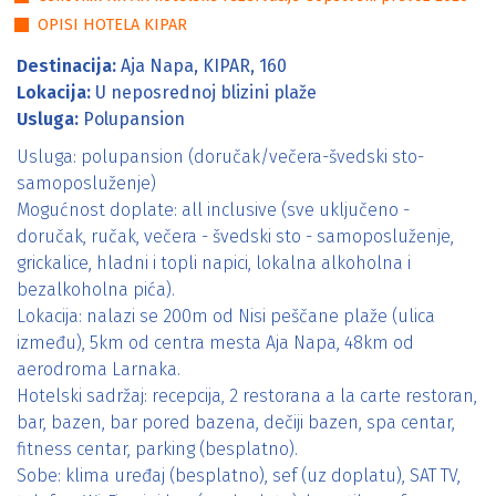
OPISI HOTELA KIPAR
Destinacija:
Aja Napa, KIPAR, 160
Lokacija:
U neposrednoj blizini plaže
Usluga:
Polupansion
Usluga: polupansion (doručak/večera-švedski sto-
samoposluženje)
Mogućnost doplate: all inclusive (sve uključeno -
doručak, ručak, večera - švedski sto - samoposluženje,
grickalice, hladni i topli napici, lokalna alkoholna i
bezalkoholna pića).
Lokacija: nalazi se 200m od Nisi peščane plaže (ulica
između), 5km od centra mesta Aja Napa, 48km od
aerodroma Larnaka.
Hotelski sadržaj: recepcija, 2 restorana a la carte restoran,
bar, bazen, bar pored bazena, dečiji bazen, spa centar,
fitness centar, parking (besplatno).
Sobe: klima uređaj (besplatno), sef (uz doplatu), SAT TV,