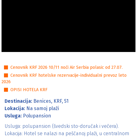
Cenovnici
Cenovnik KRF 2026 10/11 noći Air Serbia polasic od 27.07.
Cenovnik KRF hotelske rezervacije-individualni prevoz leto
2026
OPISI HOTELA KRF
Destinacija:
Benices, KRF, 51
Lokacija:
Na samoj plaži
Usluga:
Polupansion
Usluga: polupansion (švedski sto-doručak i večera).
Lokacija: Hotel se nalazi na peščanoj plaži, u centralnom