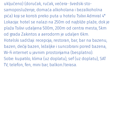
uključeno) (doručak, ručak, večera- švedski sto-
samoposluženje, domaća alkoholana i bezalkoholna
pića) koji se koristi preko puta u hotelu Tsilivi Admiral 4*
Lokacija: hotel se nalazi na 250m od najbliže plaže, dok je
plaža Tsilivi udaljena 500m, 200m od centra mesta, 5km
od grada Zakintos a aerodorm je udaljen 6km.
Hotelski sadržaji: recepcija, restoran, bar, bar na bazenu,
bazen, dečiji bazen, ležaljke i suncobrani pored bazena,
Wi-Fi internet u javnim prostorijama (besplatno).
Sobe: kupatilo, klima (uz doplatu), sef (uz doplatu), SAT
TV, telefon, fen, mini bar, balkon/terasa.