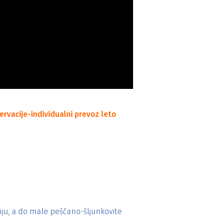
rvacije-individualni prevoz leto
enju, a do male peščano-šljunkovite