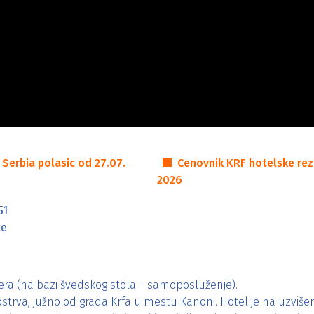
 Serbia polasic od 27.07.
Cenovnik KRF hotelske reze
2026
51
že
ra (na bazi švedskog stola – samoposluženje).
i ostrva, južno od grada Krfa u mestu Kanoni. Hotel je na uzviš