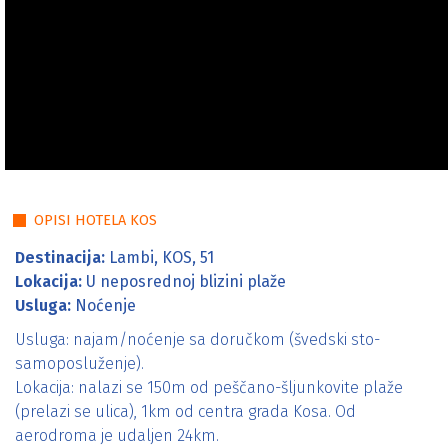
Cenovnici
OPISI HOTELA KOS
Destinacija:
Lambi, KOS, 51
Lokacija:
U neposrednoj blizini plaže
Usluga:
Noćenje
Usluga: najam/noćenje sa doručkom (švedski sto-
samoposluženje).
Lokacija: nalazi se 150m od peščano-šljunkovite plaže
(prelazi se ulica), 1km od centra grada Kosa. Od
aerodroma je udaljen 24km.