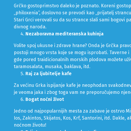
Grčko gostoprimstvo daleko je poznato. Koreni gosto
„philoxenia“, doslovno se prevodi kao „prijatelj stranc
Stari Grci verovali su da su strance slali sami bogovi p
divnog naroda.
Nezaboravna mediteranska kuhinja
Volite spoj ukusne i zdrave hrane? Onda je Grčka pravo
postoji mnogo vrsta koje se mogu isprobati. Taverne i
gde pored traidicionalnih morskih plodova možete uživat
taramosalata, musaka, baklava, itd.
Raj za ljubitelje kafe
Za većinu Grka ispijanje kafe je neophodan svakodnevn
je veoma jaka i zbog toga vam ne preporučujemo njeno
Bogat noćni život
Jedno od najpopularnijih mesta za zabave je ostrvo Mi
Ios, Zakintos, Skijatos, Kos, Krf, Santorini, itd. Dakle
noćnom životu!