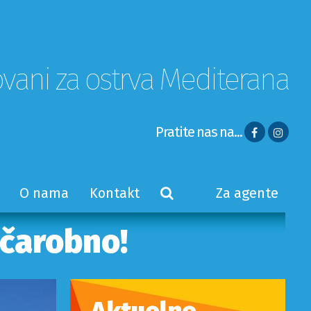
ovani za ostrva Mediterana
Pratite nas na...
O nama
Kontakt
Za agente
 čarobno!
Aktuelne