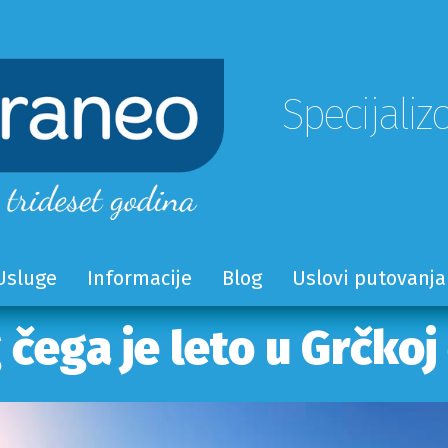
Specijaliz
Usluge
Informacije
Blog
Uslovi putovanja
 čega je leto u Grčkoj