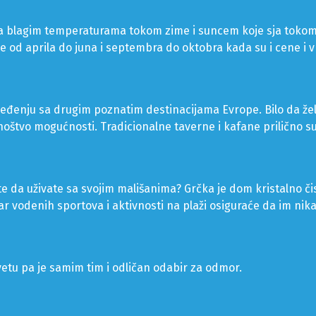
sa blagim temperaturama tokom zime i suncem koje sja tokom
e od aprila do juna i septembra do oktobra kada su i cene i 
đenju sa drugim poznatim destinacijama Evrope. Bilo da žel
oštvo mogućnosti. Tradicionalne taverne i kafane prilično su 
te da uživate sa svojim mališanima? Grčka je dom kristalno čis
r vodenih sportova i aktivnosti na plaži osiguraće da im ni
etu pa je samim tim i odličan odabir za odmor.