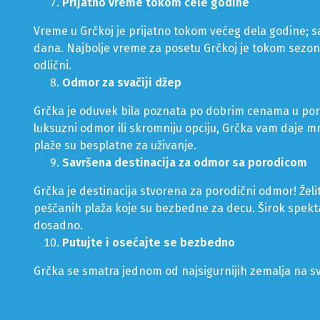
Prijatno vreme tokom cele godine
Vreme u Grčkoj je prijatno tokom većeg dela godine; 
dana. Najbolje vreme za posetu Grčkoj je tokom sezon
odlični.
Odmor za svačiji džep
Grčka je oduvek bila poznata po dobrim cenama u pore
luksuzni odmor ili skromniju opciju, Grčka vam daje mn
plaže su besplatne za uživanje.
Savršena destinacija za odmor sa porodicom
Grčka je destinacija stvorena za porodični odmor! Želi
peščanih plaža koje su bezbedne za decu. Širok spekta
dosadno.
Putujte i osećajte se bezbedno
Grčka se smatra jednom od najsigurnijih zemalja na sv