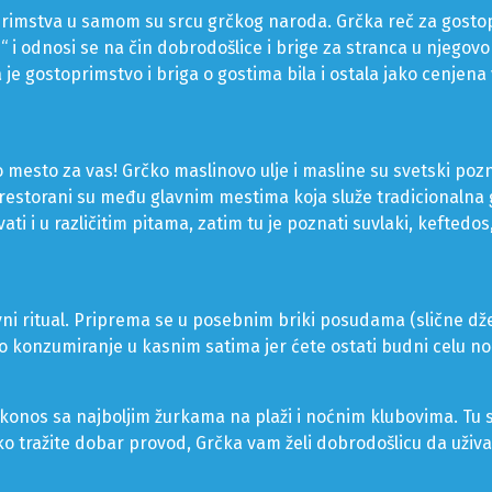
primstva u samom su srcu grčkog naroda. Grčka reč za gosto
u“ i odnosi se na čin dobrodošlice i brige za stranca u njego
a je gostoprimstvo i briga o gostima bila i ostala jako cenjena
 mesto za vas! Grčko maslinovo ulje i masline su svetski pozn
 restorani su među glavnim mestima koja služe tradicionalna 
i i u različitim pitama, zatim tu je poznati suvlaki, keftedos
i ritual. Priprema se u posebnim briki posudama (slične dže
 konzumiranje u kasnim satima jer ćete ostati budni celu no
konos sa najboljim žurkama na plaži i noćnim klubovima. Tu s
, ako tražite dobar provod, Grčka vam želi dobrodošlicu da uživa