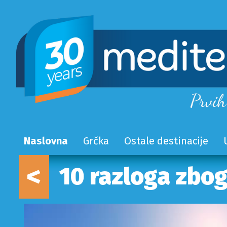
Naslovna
Grčka
Ostale destinacije
<
10 razloga zbog