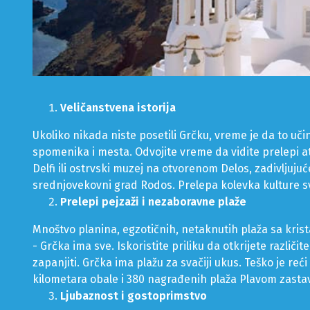
Veličanstvena istorija
Ukoliko nikada niste posetili Grčku, vreme je da to učini
spomenika i mesta. Odvojite vreme da vidite prelepi at
Delfi ili ostrvski muzej na otvorenom Delos, zadivljuju
srednjovekovni grad Rodos. Prelepa kolevka kulture s
Prelepi pejzaži i nezaboravne plaže
Mnoštvo planina, egzotičnih, netaknutih plaža sa kri
- Grčka ima sve. Iskoristite priliku da otkrijete različit
zapanjiti. Grčka ima plažu za svačiji ukus. Teško je reći
kilometara obale i 380 nagrađenih plaža Plavom zastavo
Ljubaznost i gostoprimstvo