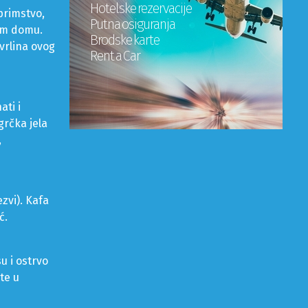
Hotelske rezervacije
primstvo,
Putna osiguranja
vom domu.
Brodske karte
 vrlina ovog
Rent a Car
ati i
grčka jela
,
zvi). Kafa
ć.
u i ostrvo
te u