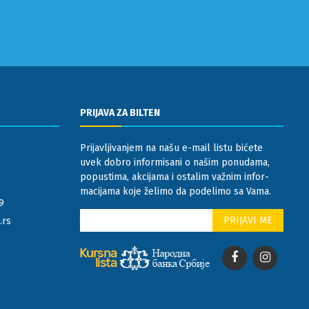
PRIJAVA ZA BILTEN
Prijavljivanjem na našu e-mail listu bićete
uvek dobro informisani o našim ponudama,
popustima, akcijama i ostalim važnim infor-
macijama koje želimo da podelimo sa Vama.
9
.rs