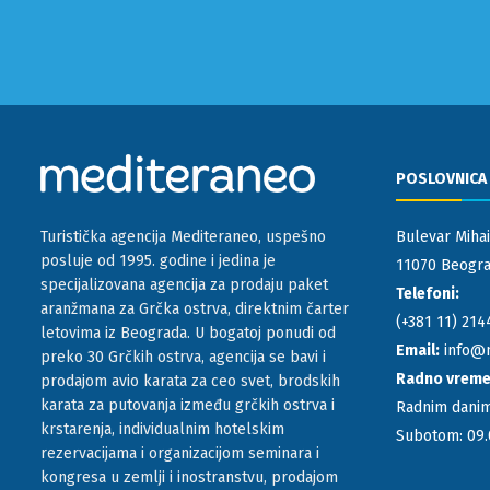
POSLOVNICA
Bulevar Mihai
Turistička agencija Mediteraneo, uspešno
posluje od 1995. godine i jedina je
11070 Beograd
specijalizovana agencija za prodaju paket
Telefoni:
aranžmana za Grčka ostrva, direktnim čarter
(+381 11) 214
letovima iz Beograda. U bogatoj ponudi od
Email:
info@
preko 30 Grčkih ostrva, agencija se bavi i
Radno vrem
prodajom avio karata za ceo svet, brodskih
karata za putovanja između grčkih ostrva i
Radnim danim
krstarenja, individualnim hotelskim
Subotom: 09.
rezervacijama i organizacijom seminara i
kongresa u zemlji i inostranstvu, prodajom