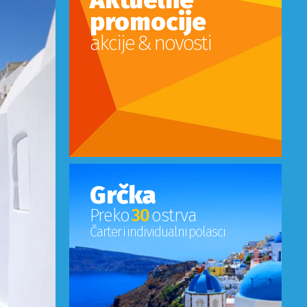
promocije
akcije & novosti
Grčka
Preko
30
ostrva
Čarter i individualni polasci