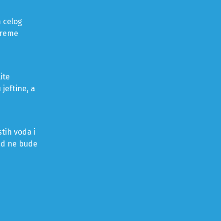
 celog
vreme
ite
jeftine, a
tih voda i
kad ne bude