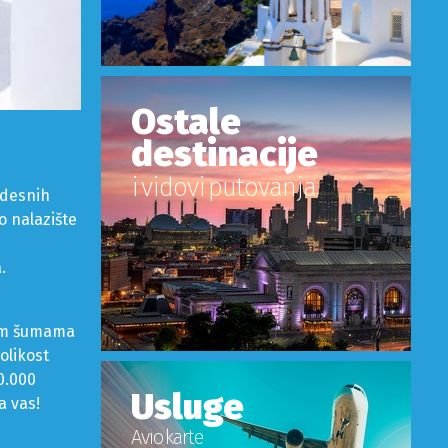
Ostale
destinacije
i vidovi putovanja
čudesnih
o nalazište
.
nim šumama
nolikost
60.000
Usluge
a vas!
Avio karte