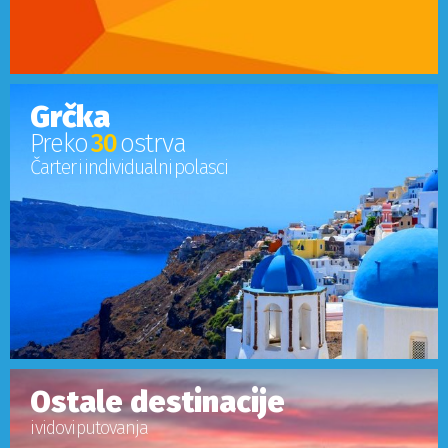
Grčka
Preko
30
ostrva
Čarter i individualni polasci
Ostale destinacije
i vidovi putovanja