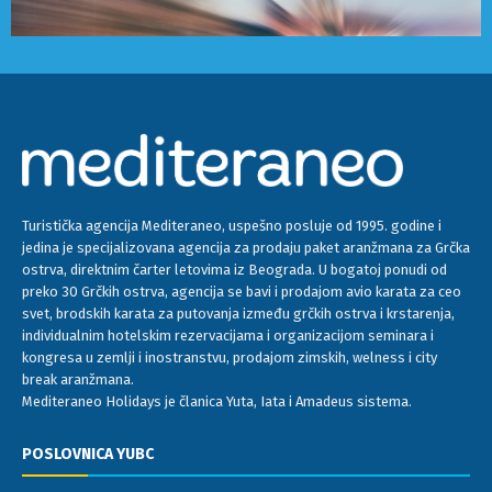
Turistička agencija Mediteraneo, uspešno posluje od 1995. godine i
jedina je specijalizovana agencija za prodaju paket aranžmana za Grčka
ostrva, direktnim čarter letovima iz Beograda. U bogatoj ponudi od
preko 30 Grčkih ostrva, agencija se bavi i prodajom avio karata za ceo
svet, brodskih karata za putovanja između grčkih ostrva i krstarenja,
individualnim hotelskim rezervacijama i organizacijom seminara i
kongresa u zemlji i inostranstvu, prodajom zimskih, welness i city
break aranžmana.
Mediteraneo Holidays je članica Yuta, Iata i Amadeus sistema.
POSLOVNICA YUBC