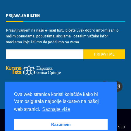
PRIJAVA ZA BILTEN
Prijavljivanjem na našu e-mail listu bićete uvek dobro informisani o
našim ponudama, popustima, akcijama i ostalim važnim infor-
macijama koje želimo da podelimo sa Vama.
Ova web stranica koristi kolačiće kako bi
Vam osigurala najbolje iskustvo na našoj
web stranici.
Saznajte više
© Copyright
Mediteraneo
. All Rights Reserved
Razumem
Design by
Travel Magazine
/ Programming by
Delphin Software
/ SEO