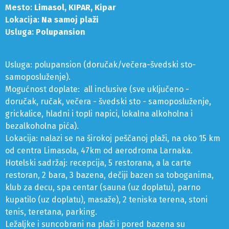
Mesto:
Limasol, KIPAR, Kipar
Lokacija:
Na samoj plaži
Usluga:
Polupansion
Usluga: polupansion (doručak/večera-švedski sto-
samoposluženje).
Mogućnost doplate: all inclusive (sve uključeno -
doručak, ručak, večera - švedski sto - samoposluženje,
grickalice, hladni i topli napici, lokalna alkoholna i
bezalkoholna pića).
Lokacija: nalazi se na širokoj peščanoj plaži, na oko 15 km
od centra Limasola, 47km od aerodroma Larnaka.
Hotelski sadržaj: recepcija, 5 restorana, a la carte
restoran, 2 bara, 3 bazena, dečiji bazen sa toboganima,
klub za decu, spa centar (sauna (uz doplatu), parno
kupatilo (uz doplatu), masaže), 2 teniska terena, stoni
tenis, teretana, parking.
Ležaljke i suncobrani na plaži i pored bazena su