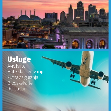
Usluge
Avio karte
Hotelske rezervacije
Putna osiguranja
Brodske karte
Rent a Car