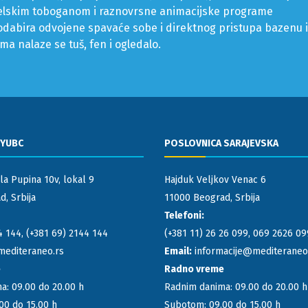
nelskim toboganom i raznovrsne animacijske programe
odabira odvojene spavaće sobe i direktnog pristupa bazenu i
ma nalaze se tuš, fen i ogledalo.
 YUBC
POSLOVNICA SARAJEVSKA
la Pupina 10v, lokal 9
Hajduk Veljkov Venac 6
, Srbija
11000 Beograd, Srbija
Telefoni:
4 144
,
(+381 69) 2144 144
(+381 11) 26 26 099
,
069 2626 09
mediteraneo.rs
Email:
informacije@mediteraneo
e
Radno vreme
a: 09.00 do 20.00 h
Radnim danima: 09.00 do 20.00 h
00 do 15.00 h
Subotom: 09.00 do 15.00 h