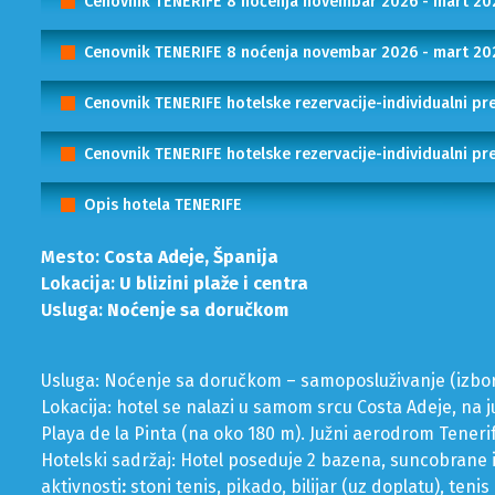
Cenovnik TENERIFE 8 noćenja novembar 2026 - mart 2
Cenovnik TENERIFE 8 noćenja novembar 2026 - mart 2
Cenovnik TENERIFE hotelske rezervacije-individualni p
Cenovnik TENERIFE hotelske rezervacije-individualni 
Opis hotela TENERIFE
Mesto:
Costa Adeje, Španija
Lokacija:
U blizini plaže i centra
Usluga:
Noćenje sa doručkom
Usluga: Noćenje sa doručkom – samoposluživanje (izbor 
Lokacija: hotel se nalazi u samom srcu Costa Adeje, na 
Playa de la Pinta (na oko 180 m). Južni aerodrom Tenerif
Hotelski sadržaj: Hotel poseduje 2 bazena, suncobrane 
aktivnosti
:
stoni tenis, pikado, bilijar (uz doplatu), teni