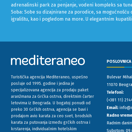
adrenalinski park za penjanje, vodeni kompleks sa tu
Soba: Sobe su dizajnirane za porodice, sa mogućnošću 
igralištu, kao i pogledom na more. U elegantnim kupatili
POSLOVNICA
Bulevar Mihai
Turistička agencija Mediteraneo, uspešno
posluje od 1995. godine i jedina je
11070 Beograd
specijalizovana agencija za prodaju paket
Telefoni:
aranžmana za Grčka ostrva, direktnim čarter
(+381 11) 214
letovima iz Beograda. U bogatoj ponudi od
Email:
info@
preko 30 Grčkih ostrva, agencija se bavi i
Radno vrem
prodajom avio karata za ceo svet, brodskih
karata za putovanja između grčkih ostrva i
Radnim danim
krstarenja, individualnim hotelskim
Subotom: 09.