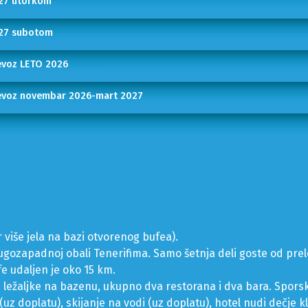
027 utorkom
027 subotom
revoz LETO 2026
prevoz novembar 2026-mart 2027
više jela na bazi otvorenog bufea).
jugozapadnoj obali Tenerifima. Samo šetnja deli goste od pre
e udaljen je oko 15 km.
i ležaljke na bazenu, ukupno dva restorana i dva bara. Spors
s (uz doplatu), skijanje na vodi (uz doplatu), hotel nudi dečje 