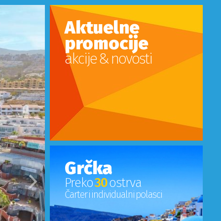
Aktuelne
promocije
akcije & novosti
Grčka
Preko
30
ostrva
Sledeci
Čarter i individualni polasci