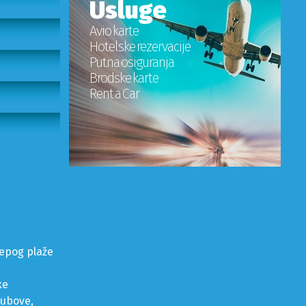
Usluge
Avio karte
Hotelske rezervacije
Putna osiguranja
Brodske karte
Rent a Car
lepog plaže
ke
klubove,