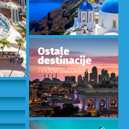
Ostale
destinacije
i vidovi putovanja