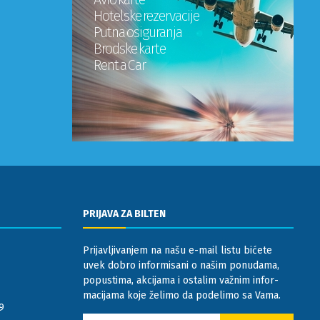
Hotelske rezervacije
Putna osiguranja
Brodske karte
Rent a Car
PRIJAVA ZA BILTEN
Prijavljivanjem na našu e-mail listu bićete
uvek dobro informisani o našim ponudama,
popustima, akcijama i ostalim važnim infor-
macijama koje želimo da podelimo sa Vama.
9