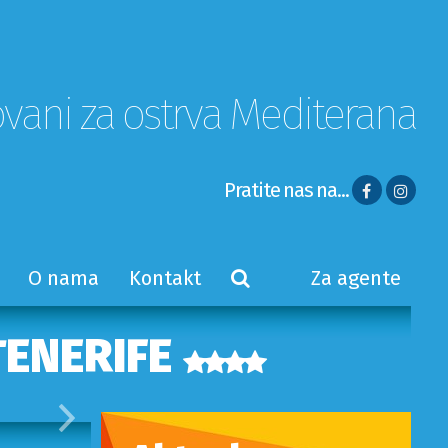
ovani za ostrva Mediterana
Pratite nas na...
O nama
Kontakt
Za agente
TENERIFE
Sledeci