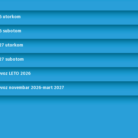
26 utorkom
26 subotom
027 utorkom
027 subotom
revoz LETO 2026
prevoz novembar 2026-mart 2027