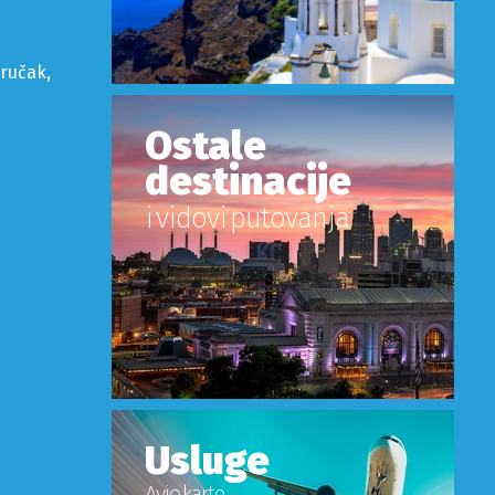
oručak,
Ostale
destinacije
i vidovi putovanja
Usluge
Avio karte