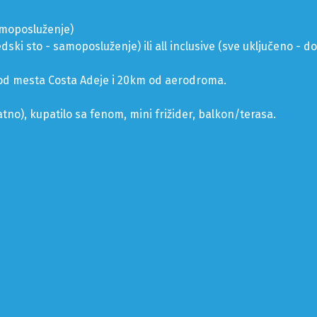
amoposluženje)
ki sto - samoposluženje) ili all inclusive (sve uključeno - d
m od mesta Costa Adeje i 20km od aerodroma.
atno), kupatilo sa fenom, mini frižider, balkon/terasa.