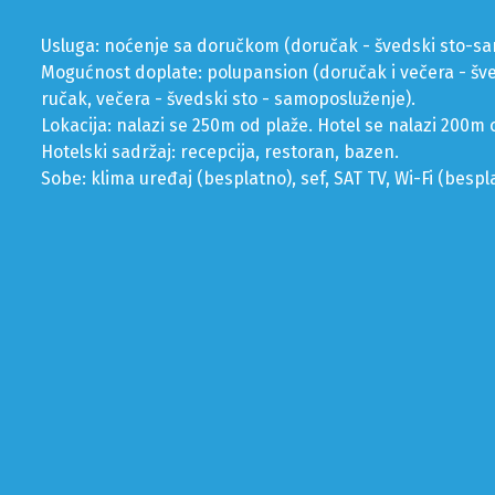
Usluga: noćenje sa doručkom (doručak - švedski sto-s
Mogućnost doplate: polupansion (doručak i večera - šveds
ručak, večera - švedski sto - samoposluženje).
Lokacija: nalazi se 250m od plaže. Hotel se nalazi 200
Hotelski sadržaj: recepcija, restoran, bazen.
Sobe: klima uređaj (besplatno), sef, SAT TV, Wi-Fi (bespl