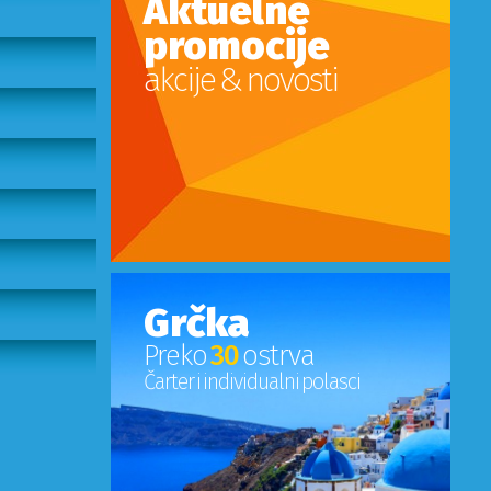
Aktuelne
promocije
akcije & novosti
Grčka
Preko
30
ostrva
Čarter i individualni polasci