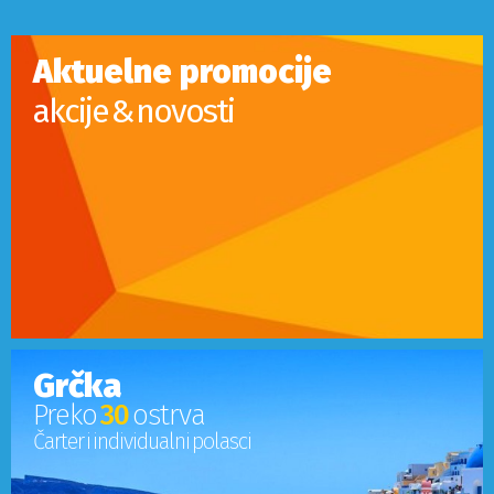
Aktuelne promocije
akcije & novosti
Grčka
Preko
30
ostrva
Čarter i individualni polasci