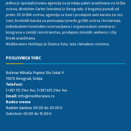
jedina je specijalizovana agencija za prodaju paket aranžmana za Grčka
ostrva, direktnim čarter letovima iz Beograda. U bogatoj ponudi od
preko 30 Grčkih ostrva, agencija se bavi i prodajom avio karata za ceo
svet, brodskih karata za putovanja između grčkih ostrva i krstarenja,
individualnim hotelskim rezervacijama i organizacijom seminara i
kongresa u zemlji i inostranstvu, prodajom zimskih, welness i city
break aranžmana.
Mediteraneo Holidays je članica Yuta, Iata i Amadeus sistema.
POSLOVNICA YUBC
Bulevar Mihaila Pupina 10v, lokal 9
11070 Beograd, Srbija
Telefoni:
(+381 11) 2144 144
,
(+381 69) 2144 144
Email:
info@mediteraneo.rs
Radno vreme
Radnim danima: 09.00 do 20.00 h
Subotom: 09.00 do 15.00 h