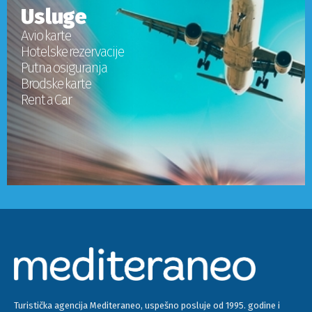
Usluge
Avio karte
Hotelske rezervacije
Putna osiguranja
Brodske karte
Rent a Car
Turistička agencija Mediteraneo, uspešno posluje od 1995. godine i