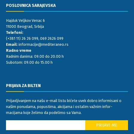
POSLOVNICA SARAJEVSKA
Hajduk Veljkov Venac 6
11000 Beograd, Srbija
Telefoni:
(+381 11) 26 26 099
,
069 2626 099
Email:
informacije@mediteraneo.rs
Radno vreme
Radnim danima: 09.00 do 20.00 h
Subotom: 09.00 do 15.00 h
PRIJAVA ZA BILTEN
Prijavljivanjem na našu e-mail listu bićete uvek dobro informisani o
našim ponudama, popustima, akcijama i ostalim važnim infor-
macijama koje želimo da podelimo sa Vama.