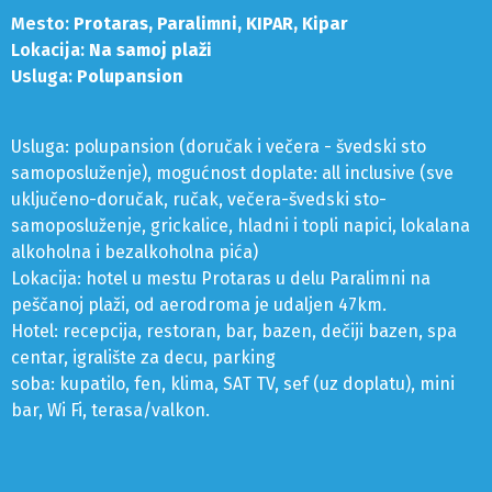
Mesto:
Protaras, Paralimni, KIPAR, Kipar
Lokacija:
Na samoj plaži
Usluga:
Polupansion
Usluga: polupansion (doručak i večera - švedski sto
samoposluženje), mogućnost doplate: all inclusive (sve
uključeno-doručak, ručak, večera-švedski sto-
samoposluženje, grickalice, hladni i topli napici, lokalana
alkoholna i bezalkoholna pića)
Lokacija: hotel u mestu Protaras u delu Paralimni na
peščanoj plaži, od aerodroma je udaljen 47km.
Hotel: recepcija, restoran, bar, bazen, dečiji bazen, spa
centar, igralište za decu, parking
soba: kupatilo, fen, klima, SAT TV, sef (uz doplatu), mini
bar, Wi Fi, terasa/valkon.