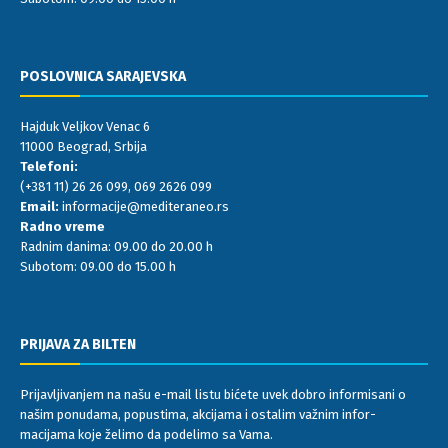
POSLOVNICA SARAJEVSKA
Hajduk Veljkov Venac 6
11000 Beograd, Srbija
Telefoni:
(+381 11) 26 26 099
,
069 2626 099
Email:
informacije@mediteraneo.rs
Radno vreme
Radnim danima: 09.00 do 20.00 h
Subotom: 09.00 do 15.00 h
PRIJAVA ZA BILTEN
Prijavljivanjem na našu e-mail listu bićete uvek dobro informisani o
našim ponudama, popustima, akcijama i ostalim važnim infor-
macijama koje želimo da podelimo sa Vama.