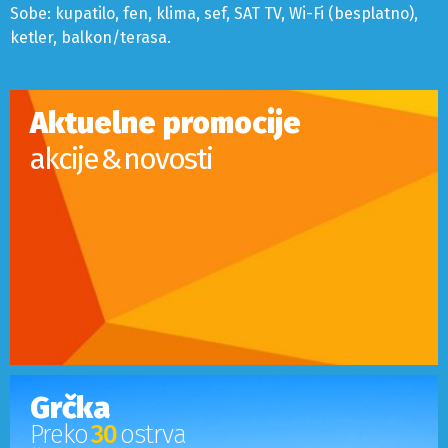
Sobe: kupatilo, fen, klima, sef, SAT TV, Wi-Fi (besplatno),
ketler, balkon/terasa.
Aktuelne promocije
akcije & novosti
Grčka
Preko
30
ostrva