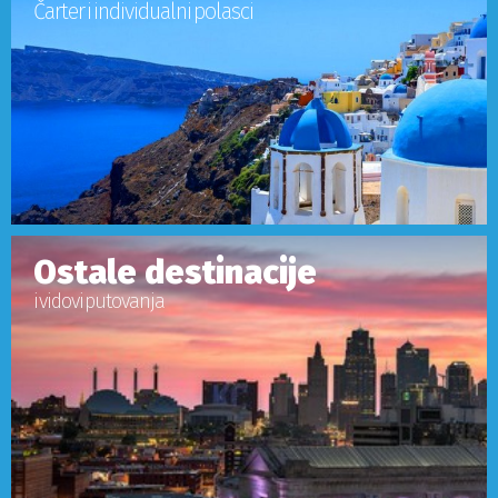
Čarter i individualni polasci
Ostale destinacije
i vidovi putovanja