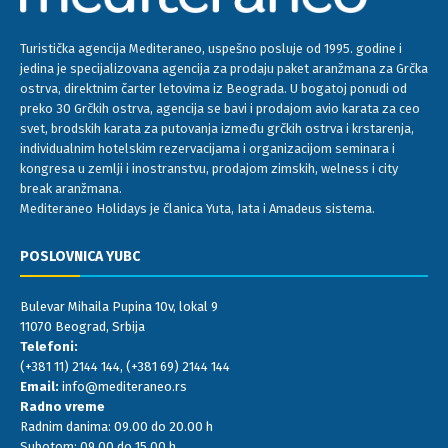
Turistička agencija Mediteraneo, uspešno posluje od 1995. godine i
jedina je specijalizovana agencija za prodaju paket aranžmana za Grčka
ostrva, direktnim čarter letovima iz Beograda. U bogatoj ponudi od
preko 30 Grčkih ostrva, agencija se bavi i prodajom avio karata za ceo
svet, brodskih karata za putovanja između grčkih ostrva i krstarenja,
individualnim hotelskim rezervacijama i organizacijom seminara i
kongresa u zemlji i inostranstvu, prodajom zimskih, welness i city
break aranžmana.
Mediteraneo Holidays je članica Yuta, Iata i Amadeus sistema.
POSLOVNICA YUBC
Bulevar Mihaila Pupina 10v, lokal 9
11070 Beograd, Srbija
Telefoni:
(+381 11) 2144 144
,
(+381 69) 2144 144
Email:
info@mediteraneo.rs
Radno vreme
Radnim danima: 09.00 do 20.00 h
Subotom: 09.00 do 15.00 h