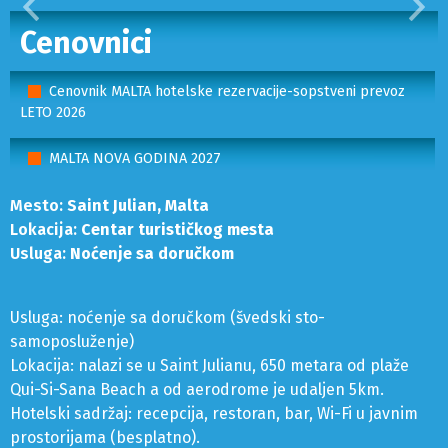
Prethodni
Sled
Cenovnici
Cenovnik MALTA hotelske rezervacije-sopstveni prevoz
LETO 2026
MALTA NOVA GODINA 2027
Mesto:
Saint Julian, Malta
Lokacija:
Centar turističkog mesta
Usluga:
Noćenje sa doručkom
Usluga: noćenje sa doručkom (švedski sto-
samoposluženje)
Lokacija: nalazi se u Saint Julianu, 650 metara od plaže
Qui-Si-Sana Beach a od aerodrome je udaljen 5km.
Hotelski sadržaj: recepcija, restoran, bar, Wi-Fi u javnim
prostorijama (besplatno).