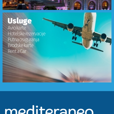
Usluge
Avio karte
Hotelske rezervacije
Putna osiguranja
Brodske karte
Rent a Car