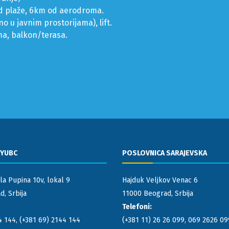
 od plaže, 6km od aerodroma.
no u javnim prostorijama), lift.
ima, balkon/terasa.
 YUBC
POSLOVNICA SARAJEVSKA
la Pupina 10v, lokal 9
Hajduk Veljkov Venac 6
, Srbija
11000 Beograd, Srbija
Telefoni:
4 144
,
(+381 69) 2144 144
(+381 11) 26 26 099
,
069 2626 09