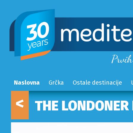
Naslovna
Grčka
Ostale destinacije
<
THE LONDONER 