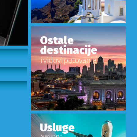
Ostale
destinacije
i vidovi putovanja
Usluge
Avio karte