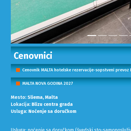
Cenovnici
Cenovnik MALTA hotelske rezervacije-sopstveni prevoz
MALTA NOVA GODINA 2027
Mesto:
Sliema, Malta
Lokacija:
Blizu centra grada
Usluga:
Noćenje sa doručkom
Usluga: noćenje sa doručkom (švedski sto-samoposluži