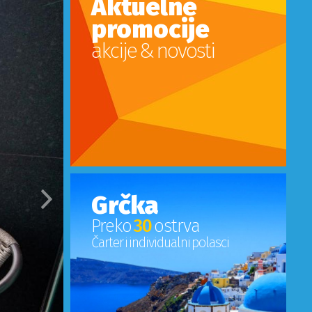
Aktuelne
promocije
akcije & novosti
Grčka
Sledeci
Preko
30
ostrva
Čarter i individualni polasci