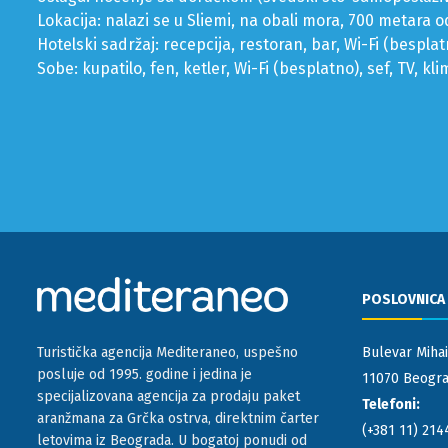
Lokacija: nalazi se u Sliemi, na obali mora, 700 metara
Hotelski sadržaj: recepcija, restoran, bar, Wi-Fi (besplat
Sobe: kupatilo, fen, ketler, Wi-Fi (besplatno), sef, TV, kl
POSLOVNICA
Bulevar Mihai
Turistička agencija Mediteraneo, uspešno
posluje od 1995. godine i jedina je
11070 Beograd
specijalizovana agencija za prodaju paket
Telefoni:
aranžmana za Grčka ostrva, direktnim čarter
(+381 11) 214
letovima iz Beograda. U bogatoj ponudi od