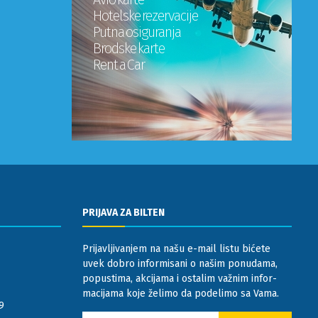
Hotelske rezervacije
Putna osiguranja
Brodske karte
Rent a Car
PRIJAVA ZA BILTEN
Prijavljivanjem na našu e-mail listu bićete
uvek dobro informisani o našim ponudama,
popustima, akcijama i ostalim važnim infor-
macijama koje želimo da podelimo sa Vama.
9