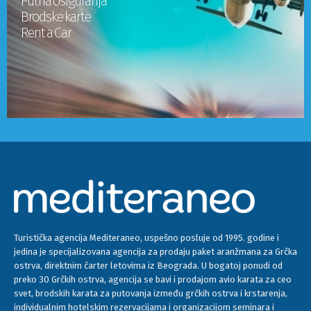
Putna osiguranja
Brodske karte
Rent a Car
Turistička agencija Mediteraneo, uspešno posluje od 1995. godine i
jedina je specijalizovana agencija za prodaju paket aranžmana za Grčka
ostrva, direktnim čarter letovima iz Beograda. U bogatoj ponudi od
preko 30 Grčkih ostrva, agencija se bavi i prodajom avio karata za ceo
svet, brodskih karata za putovanja između grčkih ostrva i krstarenja,
individualnim hotelskim rezervacijama i organizacijom seminara i