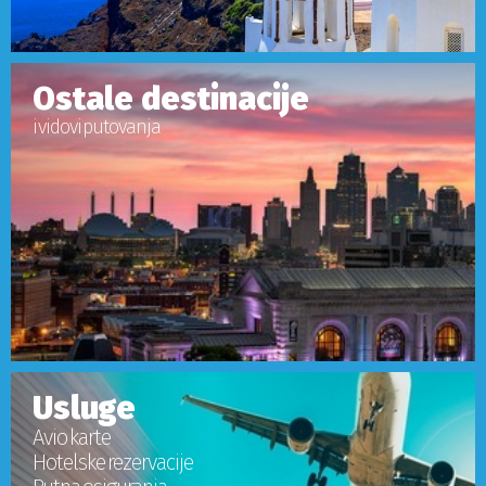
Ostale destinacije
i vidovi putovanja
Usluge
Avio karte
Hotelske rezervacije