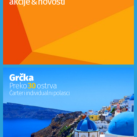
akcije & novosti
Grčka
Preko
30
ostrva
Čarter i individualni polasci