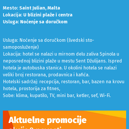
Mesto:
Saint Julian, Malta
Lokacija:
U blizini plaže i centra
Usluga:
Noćenje sa doručkom
Usluga: Noćenje sa doručkom (švedski sto-
samoposluženje)
Lokacija: hotel se nalazi u mirnom delu zaliva Spinola u
neposrednoj blizini plaže u mestu Sent Džulijans. Ispred
hotela je autobuska stanica. U okolini hotela se nalazi
veliki broj restorana, prodavnica i kafića.
Hotelski sadržaj: recepcija, restoran, bar, bazen na krovu
hotela, prostorija za fitnes,
Sobe: klima, kupatilo, TV, mini bar, ketler, sef, Wi-Fi.
Aktuelne promocije