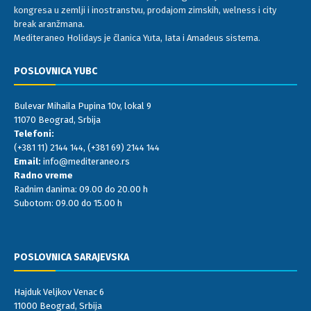
kongresa u zemlji i inostranstvu, prodajom zimskih, welness i city
break aranžmana.
Mediteraneo Holidays je članica Yuta, Iata i Amadeus sistema.
POSLOVNICA YUBC
Bulevar Mihaila Pupina 10v, lokal 9
11070 Beograd, Srbija
Telefoni:
(+381 11) 2144 144
,
(+381 69) 2144 144
Email:
info@mediteraneo.rs
Radno vreme
Radnim danima: 09.00 do 20.00 h
Subotom: 09.00 do 15.00 h
POSLOVNICA SARAJEVSKA
Hajduk Veljkov Venac 6
11000 Beograd, Srbija