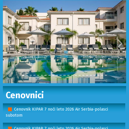
Prethodni
Sled
Cenovnici
Cenovnik KIPAR 7 noći leto 2026 Air Serbia-polasci
subotom
Cenovnik KIPAR 7 noći leto 2026 Air Serbia-polasci