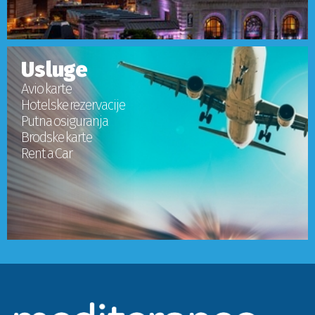
Usluge
Avio karte
Hotelske rezervacije
Putna osiguranja
Brodske karte
Rent a Car