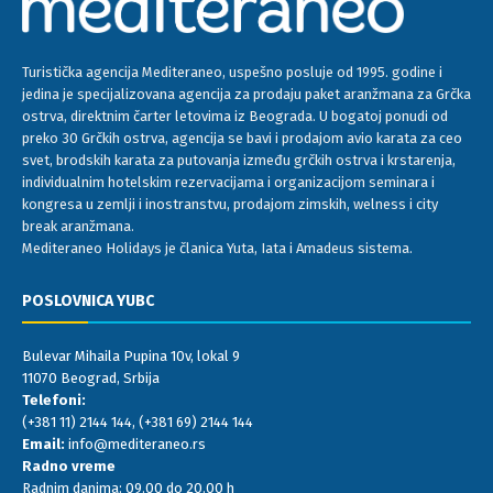
Turistička agencija Mediteraneo, uspešno posluje od 1995. godine i
jedina je specijalizovana agencija za prodaju paket aranžmana za Grčka
ostrva, direktnim čarter letovima iz Beograda. U bogatoj ponudi od
preko 30 Grčkih ostrva, agencija se bavi i prodajom avio karata za ceo
svet, brodskih karata za putovanja između grčkih ostrva i krstarenja,
individualnim hotelskim rezervacijama i organizacijom seminara i
kongresa u zemlji i inostranstvu, prodajom zimskih, welness i city
break aranžmana.
Mediteraneo Holidays je članica Yuta, Iata i Amadeus sistema.
POSLOVNICA YUBC
Bulevar Mihaila Pupina 10v, lokal 9
11070 Beograd, Srbija
Telefoni:
(+381 11) 2144 144
,
(+381 69) 2144 144
Email:
info@mediteraneo.rs
Radno vreme
Radnim danima: 09.00 do 20.00 h