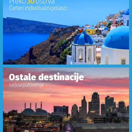
Preko
30
ostrva
Čarter i individualni polasci
Ostale destinacije
i vidovi putovanja