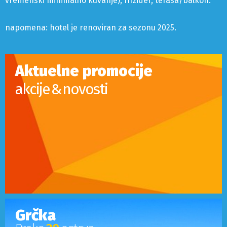
vremenski minimalno kuvanje), frižider, terasa/balkon.
napomena: hotel je renoviran za sezonu 2025.
Aktuelne promocije
akcije & novosti
Grčka