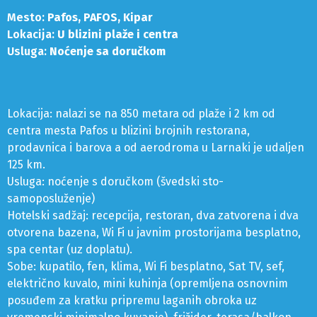
Mesto:
Pafos, PAFOS, Kipar
Lokacija:
U blizini plaže i centra
Usluga:
Noćenje sa doručkom
Lokacija: nalazi se na 850 metara od plaže i 2 km od
centra mesta Pafos u blizini brojnih restorana,
prodavnica i barova a od aerodroma u Larnaki je udaljen
125 km.
Usluga: noćenje s doručkom (švedski sto-
samoposluženje)
Hotelski sadžaj: recepcija, restoran, dva zatvorena i dva
otvorena bazena, Wi Fi u javnim prostorijama besplatno,
spa centar (uz doplatu).
Sobe: kupatilo, fen, klima, Wi Fi besplatno, Sat TV, sef,
električno kuvalo, mini kuhinja (opremljena osnovnim
posuđem za kratku pripremu laganih obroka uz