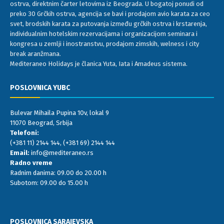
ostrva, direktnim čarter letovima iz Beograda. U bogatoj ponudi od
preko 30 Grčkih ostrva, agencija se bavi i prodajom avio karata za ceo
svet, brodskih karata za putovanja između grčkih ostrva i krstarenja,
individualnim hotelskim rezervacijama i organizacijom seminara i
kongresa u zemlji i inostranstvu, prodajom zimskih, welness i city
break aranžmana.
Mediteraneo Holidays je članica Yuta, Iata i Amadeus sistema.
POSLOVNICA YUBC
Bulevar Mihaila Pupina 10v, lokal 9
11070 Beograd, Srbija
Telefoni:
(+381 11) 2144 144
,
(+381 69) 2144 144
Email:
info@mediteraneo.rs
Radno vreme
Radnim danima: 09.00 do 20.00 h
Subotom: 09.00 do 15.00 h
POSLOVNICA SARAJEVSKA