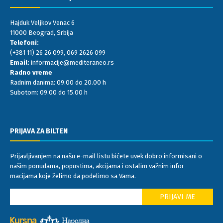
Hajduk Veljkov Venac 6
11000 Beograd, Srbija
Telefoni:
(+381 11) 26 26 099
,
069 2626 099
Email:
informacije@mediteraneo.rs
Radno vreme
Radnim danima: 09.00 do 20.00 h
Subotom: 09.00 do 15.00 h
PRIJAVA ZA BILTEN
Prijavljivanjem na našu e-mail listu bićete uvek dobro informisani o
našim ponudama, popustima, akcijama i ostalim važnim infor-
macijama koje želimo da podelimo sa Vama.