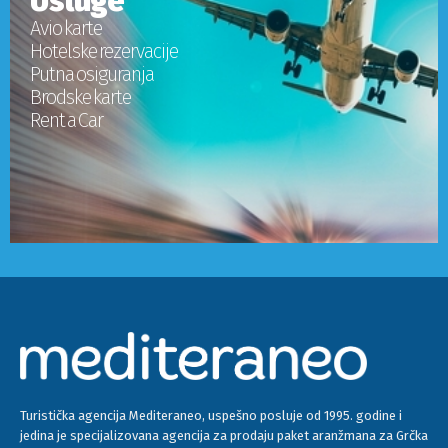
Usluge
Avio karte
Hotelske rezervacije
Putna osiguranja
Brodske karte
Rent a Car
Turistička agencija Mediteraneo, uspešno posluje od 1995. godine i
jedina je specijalizovana agencija za prodaju paket aranžmana za Grčka