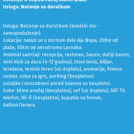
Usluga:
Noćenje sa doručkom
Usluga: Nočenje sa doručkom (švedski sto -
samoposluženje).
Lokacija: nalazi se u mirnom delu Aja Nape, 200m od
plaže, 50km od aerodroma Larnaka.
Hotelski sadržaji: recepcija, restoran, bazen, dečiji bazen,
mini klub za decu (4-12 godina), stoni tenis, bilijar,
teretana, teniski teren (uz doplatu), animacija, fitness
centar, soba za igru, parking (besplatno).
Ležaljke i suncobrani pored bazena su besplatni.
Sobe: klima uređaj (besplatno), sef (uz doplatu), SAT TV,
telefon, Wi-Fi (besplatno), kupatilo sa fenom,
balkon/terasa.