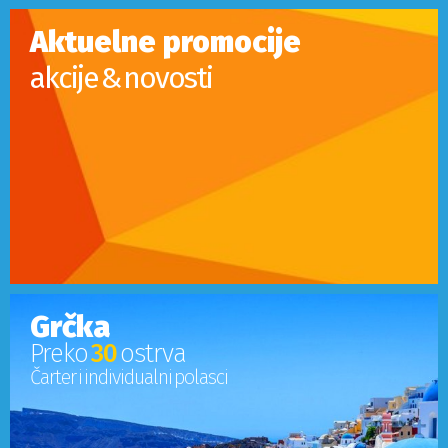
Aktuelne promocije
akcije & novosti
Grčka
Preko
30
ostrva
Čarter i individualni polasci