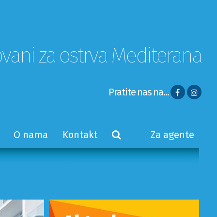
ovani za ostrva Mediterana
Pratite nas na...
O nama
Kontakt
Za agente