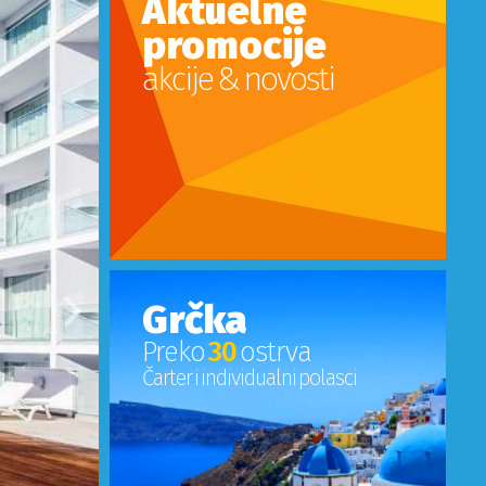
Aktuelne
promocije
akcije & novosti
Grčka
Sledeci
Preko
30
ostrva
Čarter i individualni polasci