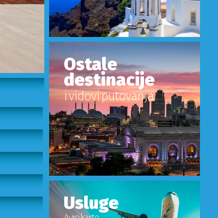
Ostale
destinacije
i vidovi putovanja
Usluge
Avio karte