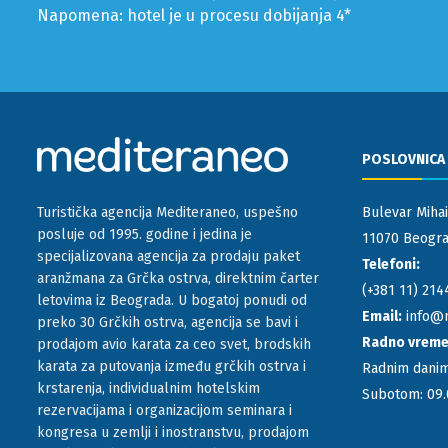
Napomena: hotel je u procesu dobijanja 4*
POSLOVNICA
Bulevar Mihai
Turistička agencija Mediteraneo, uspešno
posluje od 1995. godine i jedina je
11070 Beograd
specijalizovana agencija za prodaju paket
Telefoni:
aranžmana za Grčka ostrva, direktnim čarter
(+381 11) 214
letovima iz Beograda. U bogatoj ponudi od
Email:
info@
preko 30 Grčkih ostrva, agencija se bavi i
Radno vrem
prodajom avio karata za ceo svet, brodskih
karata za putovanja između grčkih ostrva i
Radnim danim
krstarenja, individualnim hotelskim
Subotom: 09.
rezervacijama i organizacijom seminara i
kongresa u zemlji i inostranstvu, prodajom