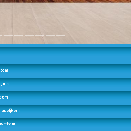
botom
eljom
edom
onedeljkom
etvrtkom