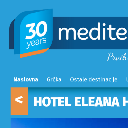
Naslovna
Grčka
Ostale destinacije
<
HOTEL ELEANA 