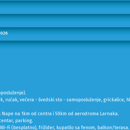
2026
posluženje).
, ručak, večera - švedski sto - samoposluženje, grickalice, hl
Aja Nape na 1km od centra i 50km od aerodroma Larnaka.
 centar, parking.
Wi-Fi (besplatno), frižider, kupatilo sa fenom, balkon/terasa.