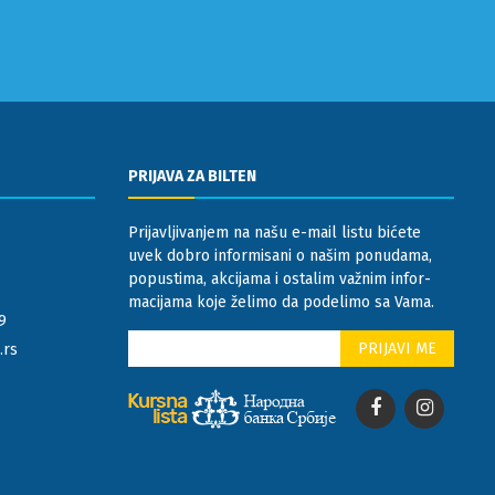
PRIJAVA ZA BILTEN
Prijavljivanjem na našu e-mail listu bićete
uvek dobro informisani o našim ponudama,
popustima, akcijama i ostalim važnim infor-
macijama koje želimo da podelimo sa Vama.
9
.rs