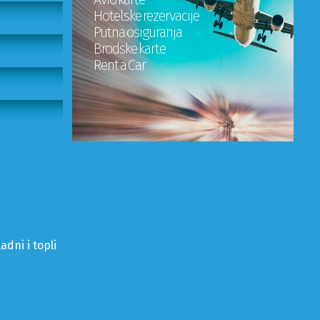
Hotelske rezervacije
Putna osiguranja
Brodske karte
Rent a Car
adni i topli