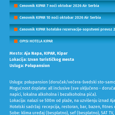
Cenovnik KIPAR 7 noći oktobar 2026 Air Serbia
Cenovnik KIPAR 10 noći oktobar 2026 Air Serbia
Cenovnik KIPAR hotelske rezervacije-sopstveni prevoz 
OPISI HOTELA KIPAR
Mesto:
Aja Napa, KIPAR, Kipar
Lokacija:
Izvan turističkog mesta
Usluga:
Polupansion
Usluga: polupansion (doručak/večera-švedski sto-samo
Mogućnost doplate: all inclusive (sve uključeno - doručak
napici, lokalna alkoholna i bezalkoholna pića).
Lokacija: nalazi se 500m od plaže, na uzvišenju iznad 
Hotelski sadržaj: recepcija, restoran, bar, bazen, fitnes
Sobe: klima uređaj (besplatno), sef (besplatno), SAT TV, 