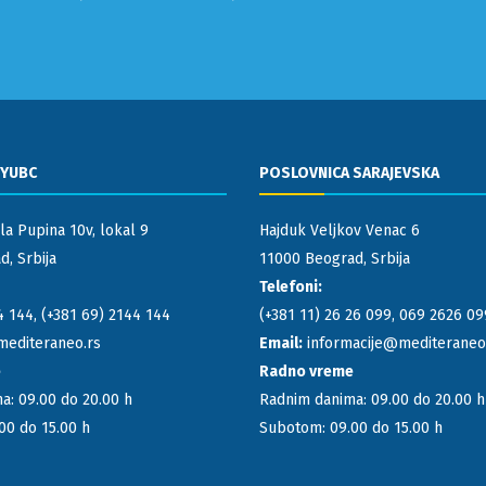
 YUBC
POSLOVNICA SARAJEVSKA
la Pupina 10v, lokal 9
Hajduk Veljkov Venac 6
, Srbija
11000 Beograd, Srbija
Telefoni:
4 144
,
(+381 69) 2144 144
(+381 11) 26 26 099
,
069 2626 09
mediteraneo.rs
Email:
informacije@mediteraneo
e
Radno vreme
a: 09.00 do 20.00 h
Radnim danima: 09.00 do 20.00 h
00 do 15.00 h
Subotom: 09.00 do 15.00 h