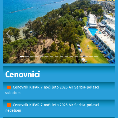
Prethodni
Sled
Cenovnici
Cenovnik KIPAR 7 noći leto 2026 Air Serbia-polasci
subotom
Cenovnik KIPAR 7 noći leto 2026 Air Serbia-polasci
nedeljom