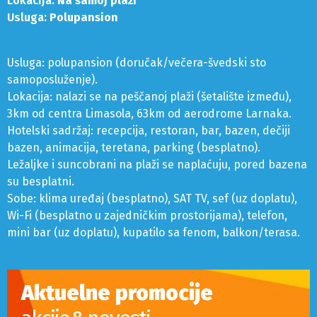
Lokacija:
Na samoj plaži
Usluga:
Polupansion
Usluga: polupansion (doručak/večera-švedski sto
samoposluženje).
Lokacija: nalazi se na peščanoj plaži (šetalište između),
3km od centra Limasola, 63km od aerodrome Larnaka.
Hotelski sadržaj: recepcija, restoran, bar, bazen, dečiji
bazen, animacija, teretana, parking (besplatno).
Ležaljke i suncobrani na plaži se naplaćuju, pored bazena
su besplatni.
Sobe: klima uređaj (besplatno), SAT TV, sef (uz doplatu),
Wi-Fi (besplatno u zajedničkim prostorijama), telefon,
mini bar (uz doplatu), kupatilo sa fenom, balkon/terasa.
Aktuelne promocije