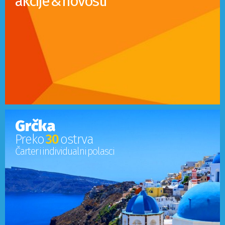
akcije & novosti
Grčka
Preko
30
ostrva
Čarter i individualni polasci