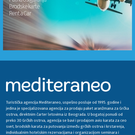
Brodske karte
Rent a Car
Turistička agencija Mediteraneo, uspešno posluje od 1995. godine i
jedina je specijalizovana agencija za prodaju paket aranžmana za Grčka
ostrva, direktnim čarter letovima iz Beograda. U bogatoj ponudi od
preko 30 Grčkih ostrva, agencija se bavi i prodajom avio karata za ceo
svet, brodskih karata za putovanja između grčkih ostrva i krstarenja,
individualnim hotelskim rezervacijama i organizacijom seminara i