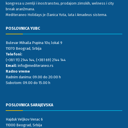
kongresa u zemlji i inostranstvu, prodajom zimskih, welness i city
break aranžmana.
Mediteraneo Holidays je članica Yuta, Iata i Amadeus sistema.
POSLOVNICA YUBC
Bulevar Mihaila Pupina 10v, lokal 9
11070 Beograd, Srbija
Telefoni:
(+381 11) 2144 144
,
(+381 69) 2144 144
Email:
info@mediteraneo.rs
Radno vreme
Radnim danima: 09.00 do 20.00 h
Subotom: 09.00 do 15.00 h
POSLOVNICA SARAJEVSKA
Hajduk Veljkov Venac 6
11000 Beograd, Srbija