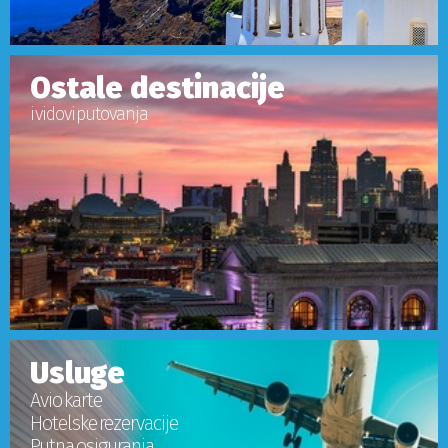
Ostale destinacije
i vidovi putovanja
Usluge
Avio karte
Hotelske rezervacije
Putna osiguranja