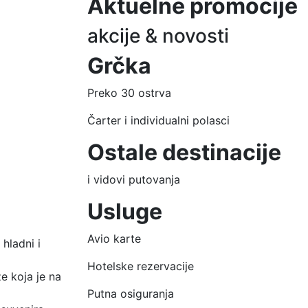
Aktuelne promocije
Sledeci
akcije & novosti
Grčka
Preko
30
ostrva
Čarter i individualni polasci
Ostale destinacije
i vidovi putovanja
Usluge
Avio karte
hladni i
Hotelske rezervacije
e koja je na
Putna osiguranja