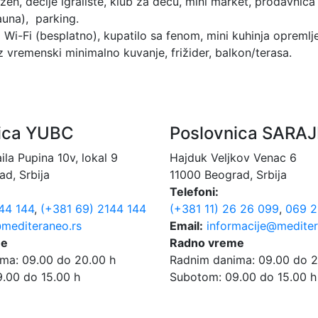
azen, dečije igralište, klub za decu, mini market, prodavnica
sauna), parking.
 Wi-Fi (besplatno), kupatilo sa fenom, mini kuhinja opremlj
vremenski minimalno kuvanje, frižider, balkon/terasa.
ica YUBC
Poslovnica SARA
ila Pupina 10v, lokal 9
Hajduk Veljkov Venac 6
d, Srbija
11000 Beograd, Srbija
Telefoni:
144 144
,
(+381 69) 2144 144
(+381 11) 26 26 099
,
069 2
mediteraneo.rs
Email:
informacije@mediter
me
Radno vreme
ma: 09.00 do 20.00 h
Radnim danima: 09.00 do 2
.00 do 15.00 h
Subotom: 09.00 do 15.00 h