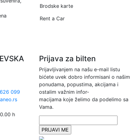
 suvenira,
Brodske karte
ena
Rent a Car
JEVSKA
Prijava za bilten
Prijavljivanjem na našu e-mail listu
bićete uvek dobro informisani o našim
ponudama, popustima, akcijama i
626 099
ostalim važnim infor-
aneo.rs
macijama koje želimo da podelimo sa
Vama.
0.00 h