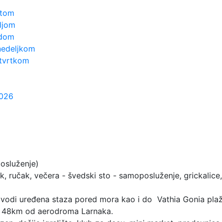
otom
ljom
edom
onedeljkom
etvrtkom
2026
osluženje)
, ručak, večera - švedski sto - samoposluženje, grickalice, 
 vodi uređena staza pored mora kao i do Vathia Gonia plaž
 i 48km od aerodroma Larnaka.