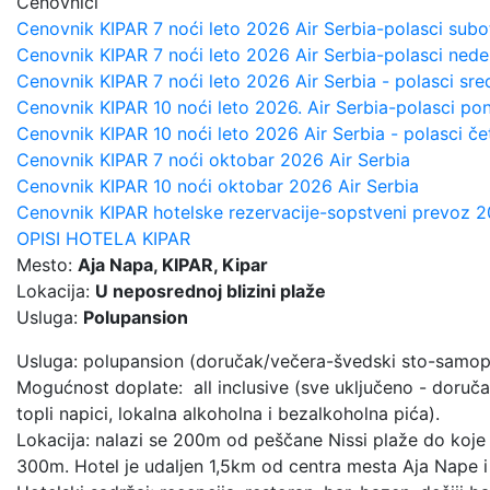
Prethodni
Cenovnici
Cenovnik KIPAR 7 noći leto 2026 Air Serbia-polasci sub
Cenovnik KIPAR 7 noći leto 2026 Air Serbia-polasci nede
Cenovnik KIPAR 7 noći leto 2026 Air Serbia - polasci sr
Cenovnik KIPAR 10 noći leto 2026. Air Serbia-polasci p
Cenovnik KIPAR 10 noći leto 2026 Air Serbia - polasci č
Cenovnik KIPAR 7 noći oktobar 2026 Air Serbia
Cenovnik KIPAR 10 noći oktobar 2026 Air Serbia
Cenovnik KIPAR hotelske rezervacije-sopstveni prevoz 
OPISI HOTELA KIPAR
Mesto:
Aja Napa, KIPAR, Kipar
Lokacija:
U neposrednoj blizini plaže
Usluga:
Polupansion
Usluga: polupansion (doručak/večera-švedski sto-samop
Mogućnost doplate: all inclusive (sve uključeno - doručak
topli napici, lokalna alkoholna i bezalkoholna pića).
Lokacija: nalazi se 200m od peščane Nissi plaže do koje
300m. Hotel je udaljen 1,5km od centra mesta Aja Nape