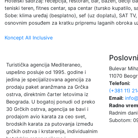
Hotelski sadržaj: recepcija, restoran, bar, bazen, dečiji b
teniski teren, fitnes centar, spa centar (tursko kupatilo, 
Sobe: klima uređaj (besplatno), sef (uz doplatu), SAT TV,
osnovnim posuđem za kratku pripremu laganih obroka uz 
Koncept All Inclusive
Poslovn
Turistička agencija Mediteraneo,
Bulevar Miha
uspešno posluje od 1995. godine i
11070 Beogra
jedina je specijalizovana agencija za
Telefoni:
prodaju paket aranžmana za Grčka
(+381 11) 2
ostrva, direktnim čarter letovima iz
Email:
info@
Beograda. U bogatoj ponudi od preko
Radno vre
30 Grčkih ostrva, agencija se bavi i
Radnim dani
prodajom avio karata za ceo svet,
Subotom: 09
brodskih karata za putovanja između
grčkih ostrva i krstarenja, individualnim