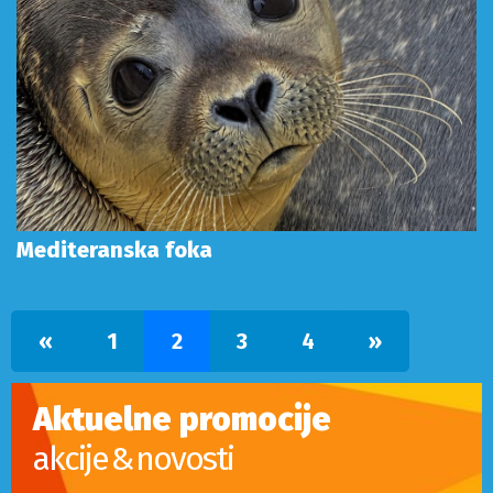
Mediteranska foka
Prethodna
Sledeca
«
1
2
3
4
»
Aktuelne promocije
akcije & novosti