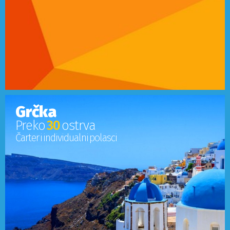
Grčka
Preko
30
ostrva
Čarter i individualni polasci