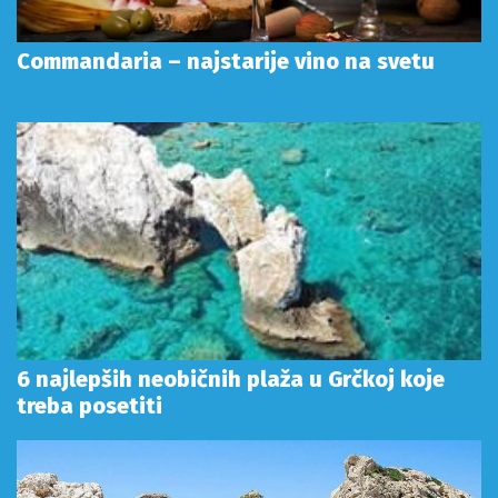
Commandaria – najstarije vino na svetu
6 najlepših neobičnih plaža u Grčkoj koje
treba posetiti