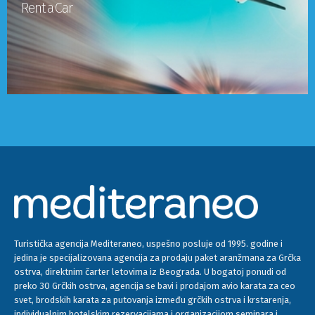
Rent a Car
Turistička agencija Mediteraneo, uspešno posluje od 1995. godine i
jedina je specijalizovana agencija za prodaju paket aranžmana za Grčka
ostrva, direktnim čarter letovima iz Beograda. U bogatoj ponudi od
preko 30 Grčkih ostrva, agencija se bavi i prodajom avio karata za ceo
svet, brodskih karata za putovanja između grčkih ostrva i krstarenja,
individualnim hotelskim rezervacijama i organizacijom seminara i