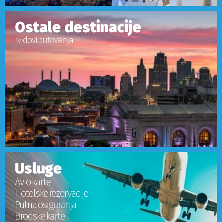
Ostale destinacije
i vidovi putovanja
Usluge
Avio karte
Hotelske rezervacije
Putna osiguranja
Brodske karte