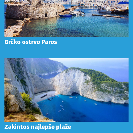
Grčko ostrvo Paros
Zakintos najlepše plaže