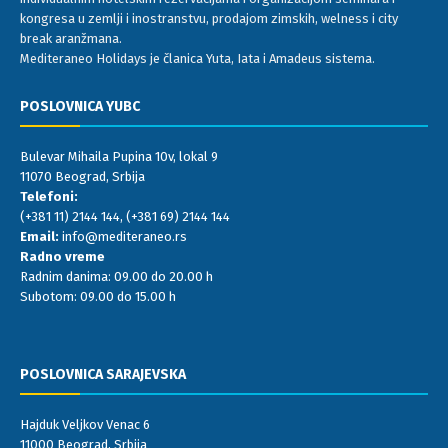
kongresa u zemlji i inostranstvu, prodajom zimskih, welness i city
break aranžmana.
Mediteraneo Holidays je članica Yuta, Iata i Amadeus sistema.
POSLOVNICA YUBC
Bulevar Mihaila Pupina 10v, lokal 9
11070 Beograd, Srbija
Telefoni:
(+381 11) 2144 144
,
(+381 69) 2144 144
Email:
info@mediteraneo.rs
Radno vreme
Radnim danima: 09.00 do 20.00 h
Subotom: 09.00 do 15.00 h
POSLOVNICA SARAJEVSKA
Hajduk Veljkov Venac 6
11000 Beograd, Srbija